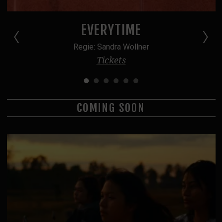
31
1
2
3
4
5
6
Steppenwolf Verleih
Postproduktion
EVERYTIME
Podcasts
Regie: Sandra Wollner
Tickets
Journal
SERVICE
COMING SOON
Tickets
Vermietung
Essen & Trinken
Shop & Support
Kontakt / Zugang
Wolf Team