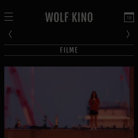
10
EVERYTIME: SANDRA WOLLNER ZU GAST
Tickets
PROGRAMM
AUGUST 2026
«
»
FILME
Filme
Mo
Di
Mi
Do
Fr
Sa
So
Events
27
28
29
30
31
1
2
Kinderkino
3
4
5
6
7
8
9
Babywolfgang
10
11
12
13
14
15
16
Kitas und Schulen
17
18
19
20
21
22
23
KINO PLUS
24
25
26
27
28
29
30
Über Wolf