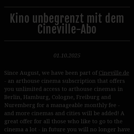
31
1
2
3
4
5
6
Steppenwolf Verleih
Postproduktion
Kino unbegrenzt mit dem
Cineville-Abo
Podcasts
Journal
SERVICE
01.10.2025
Tickets
Since August, we have been part of
Cineville.de
Vermietung
- an arthouse cinema subscription that offers
Essen & Trinken
you unlimited access to arthouse cinemas in
Berlin, Hamburg, Cologne, Freiburg and
Shop & Support
Nuremberg for a manageable monthly fee -
and more cinemas and cities will be added! A
Kontakt / Zugang
great offer for all those who like to go to the
Wolf Team
cinema a lot - in future you will no longer have