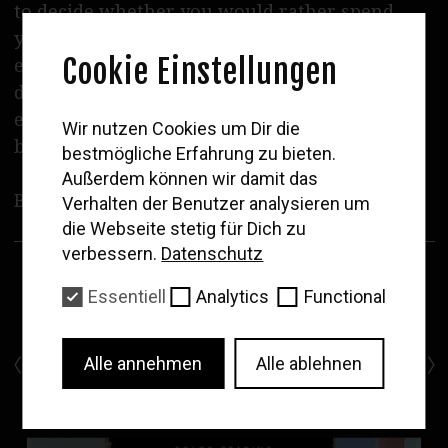
to decide whether you would rather spend
English please
your money on the big new releases that
Cookie Einstellungen
everyone is talking about or on
documentaries, niche, special interest,
experimental or offbeat films. So every day
WOLF
Wir nutzen Cookies um Dir die
becomes a film festival!
bestmögliche Erfahrung zu bieten.
Newsletter
Außerdem können wir damit das
Trag deine Email ein
Become a member
here
Verhalten der Benutzer analysieren um
um unsere Neuigkeiten und
die Webseite stetig für Dich zu
das Filmprogramm zu erhalten
verbessern.
Datenschutz
Essentiell
Analytics
Functional
Abonnieren
Alle annehmen
Alle ablehnen
Neue …
Journal
Wolf …