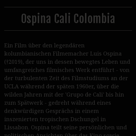
31
1
2
3
4
5
6
Steppenwolf Verleih
Postproduktion
Ospina Cali Colombia
Podcasts
Journal
Ein Film über den legendären
SERVICE
kolumbianischen Filmemacher Luis Ospina
(†2019), der uns in dessen bewegtes Leben und
Tickets
umfangreiches filmisches Werk entführt - von
Vermietung
der turbulenten Zeit des Filmstudiums an der
UCLA während der späten 1960er, über die
Essen & Trinken
wilden Jahren mit der 'Grupo de Cali' bis hin
Shop & Support
zum Spätwerk - gedreht während eines
denkwürdigen Gesprächs in einem
Kontakt / Zugang
inszenierten tropischen Dschungel in
Lissabon. Ospina teilt seine persönlichen und
Wolf Team
politischen Ansichten über das Kino sowie