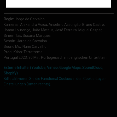
Download Poster
Regie:
Jorge de Carvalho
Kameras: Alexandra Voicu, Anselmo Assunção, Bruno Castro,
Joana Lourenço, João Mateus, José Ferreira, Miguel Gaspar,
Sinem Tas, Susana Marques
Schnitt: Jorge de Carvalho
Sound Mix: Nuno Carvalho
ProduKtion: Terratreme
Portugal 2023, 80 Min, Portugiesisch mit englischen Untertiteln
Externe Inhalte: (Youtube, Vimeo, Google Maps, SoundCloud,
Shopify)
Bitte aktivieren Sie die Functional Cookies in den Cookie-Layer-
Einstellungen (unten rechts).