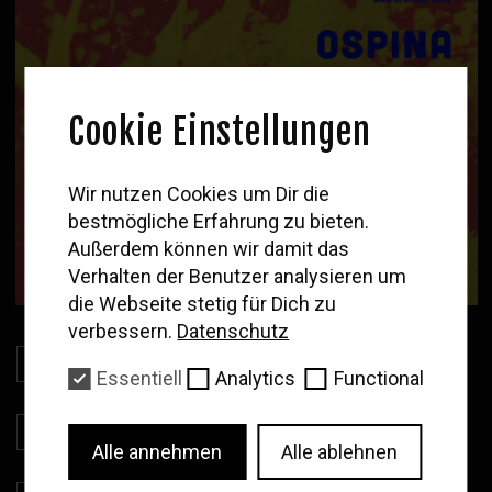
Cookie Einstellungen
WOLF
Wir nutzen Cookies um Dir die
bestmögliche Erfahrung zu bieten.
Newsletter
Außerdem können wir damit das
Trag deine Email ein
Verhalten der Benutzer analysieren um
um unsere Neuigkeiten und
die Webseite stetig für Dich zu
das Filmprogramm zu erhalten
verbessern.
Datenschutz
Download Presskit
Essentiell
Analytics
Functional
Abonnieren
Download Stills
Alle annehmen
Alle ablehnen