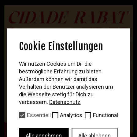
Cookie Einstellungen
WOLF
Wir nutzen Cookies um Dir die
bestmögliche Erfahrung zu bieten.
Newsletter
Außerdem können wir damit das
Trag deine Email ein
Verhalten der Benutzer analysieren um
um unsere Neuigkeiten und
die Webseite stetig für Dich zu
das Filmprogramm zu erhalten
verbessern.
Datenschutz
Essentiell
Analytics
Functional
Abonnieren
Alle annehmen
Alle ablehnen