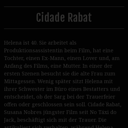
31
1
2
3
4
5
6
Steppenwolf Verleih
Postproduktion
Cidade Rabat
Podcasts
Journal
Helena ist 40. Sie arbeitet als
SERVICE
Produktionsassistentin beim Film, hat eine
Tochter, einen Ex-Mann, einen Lover und, am
Tickets
Anfang des Films, eine Mutter. In einer der
Vermietung
ersten Szenen besucht sie die alte Frau zum
Mittagessen. Wenig später sitzt Helena mit
Essen & Trinken
ihrer Schwester im Büro eines Bestatters und
Shop & Support
entscheidet, ob der Sarg bei der Trauerfeier
offen oder geschlossen sein soll. Cidade Rabat,
Kontakt / Zugang
Susana Nobres jüngster Film seit No Táxi do
Jack, beschäftigt sich mit der Trauer. Die
Wolf Team
artikuliert sich verhalten, während Helena