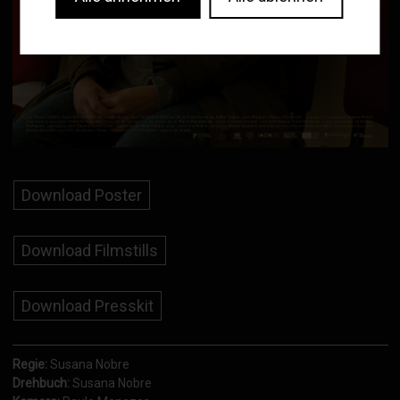
Download Poster
Download Filmstills
Download Presskit
Regie:
Susana Nobre
Drehbuch:
Susana Nobre